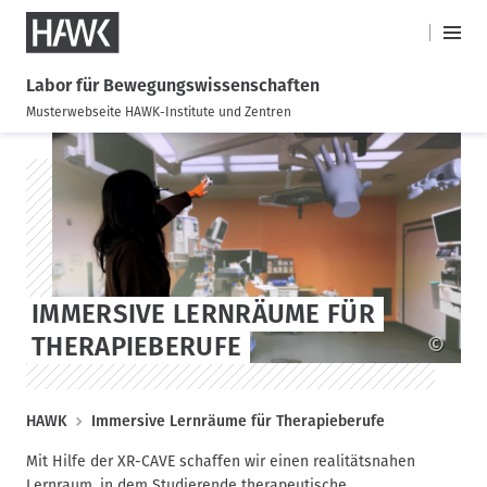
XR-gestützte Schmerztherapie
HAWK
H
M
a
a
Labor für Bewegungswissenschaften
i
u
Musterwebseite HAWK-Institute und Zentren
n
p
M
D
S
t
e
i
k
n
n
r
i
a
u
e
p
v
k
t
i
t
o
g
z
s
a
IMMERSIVE LERNRÄUME FÜR
u
t
t
m
a
THERAPIEBERUFE
©
i
I
g
o
n
e
h
n
P
HAWK
Immersive Lernräume für Therapieberufe
a
f
l
Mit Hilfe der XR-CAVE schaffen wir einen realitätsnahen
a
t
Lernraum, in dem Studierende therapeutische