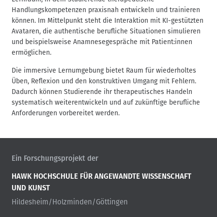
d
Handlungskompetenzen praxisnah entwickeln und trainieren
n
können. Im Mittelpunkt steht die Interaktion mit KI-gestützten
a
Avataren, die authentische berufliche Situationen simulieren
v
und beispielsweise Anamnesegespräche mit Patient:innen
i
ermöglichen.
g
Die immersive Lernumgebung bietet Raum für wiederholtes
a
Üben, Reflexion und den konstruktiven Umgang mit Fehlern.
t
Dadurch können Studierende ihr therapeutisches Handeln
i
systematisch weiterentwickeln und auf zukünftige berufliche
o
Anforderungen vorbereitet werden.
n
Ein Forschungsprojekt der
HAWK HOCHSCHULE FÜR ANGEWANDTE WISSENSCHAFT
UND KUNST
Hildesheim/Holzminden/Göttingen