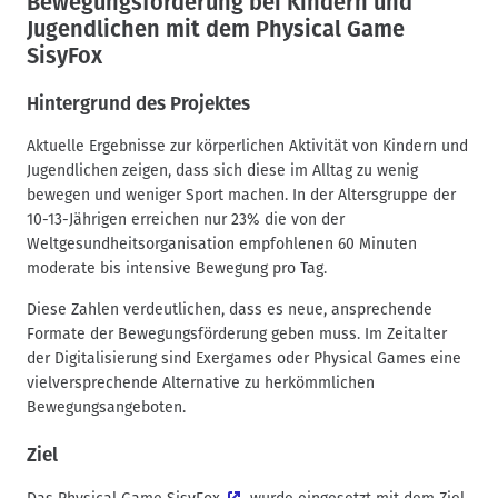
Bewegungsförderung bei Kindern und
d
Jugendlichen mit dem Physical Game
n
SisyFox
a
v
Hintergrund des Projektes
i
g
Aktuelle Ergebnisse zur körperlichen Aktivität von Kindern und
Jugendlichen zeigen, dass sich diese im Alltag zu wenig
a
bewegen und weniger Sport machen. In der Altersgruppe der
t
10-13-Jährigen erreichen nur 23% die von der
i
Weltgesundheitsorganisation empfohlenen 60 Minuten
o
moderate bis intensive Bewegung pro Tag.
n
Diese Zahlen verdeutlichen, dass es neue, ansprechende
Formate der Bewegungsförderung geben muss. Im Zeitalter
der Digitalisierung sind Exergames oder Physical Games eine
vielversprechende Alternative zu herkömmlichen
Bewegungsangeboten.
Ziel